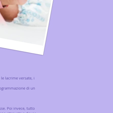
e lacrime versate, i
programmazione di un
e. Poi invece, tutto