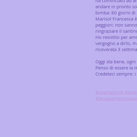
ha cominciato ad and
andare in pronto soc
bimba: 80 giorni di 
Marisol Francesca è
peggiori: non sann
ringraziare il santi
Ho resistito per am
vergogno a dirlo, mi
ricoverata 3 settima
Oggi sta bene, ogni
Penso di essere la
Credeteci sempre: i 
#prematurità
#pret
#terapiaintensivan