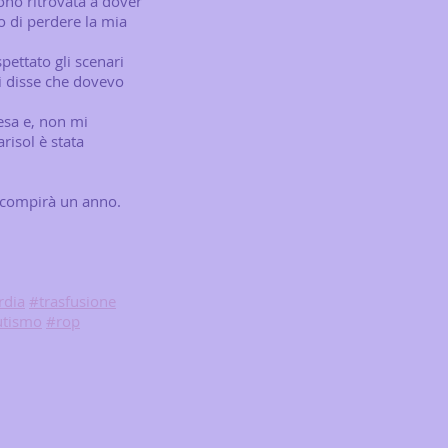
ono ritrovata a dover
to di perdere la mia
pettato gli scenari
i disse che dovevo
esa e, non mi
risol è stata
a compirà un anno.
rdia
#trasfusione
utismo
#rop