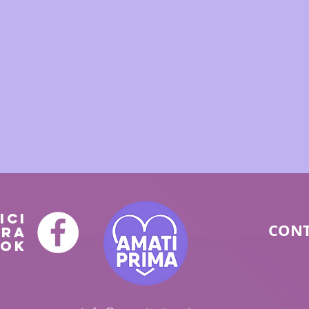
ICI
CONT
TRA
OOK