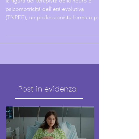
IL TNPEE IN TIN
la figura del terapista della neuro e
psicomotricità dell’età evolutiva
(TNPEE), un professionista formato per
osservare, valutare e intervenire nei
processi di sviluppo
Post in evidenza