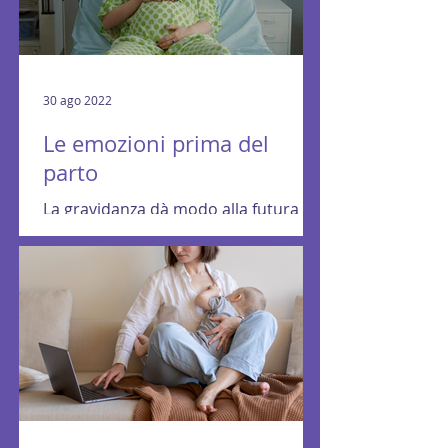
30 ago 2022
Le emozioni prima del
parto
La gravidanza dà modo alla futura
mamma di vivere i vari passaggi e le
vari fasi con una tempistica adeguata
al susseguirsi della...