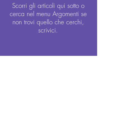
dal primo istante è un...
Scorri gli articoli qui sotto o
cerca nel menu Argomenti
se
non trovi quello che cerchi,
scrivici.
Archivio
febbraio 2026
gennaio 2026
maggio 2025
ottobre 2024
aprile 2024
maggio 2023
aprile 2023