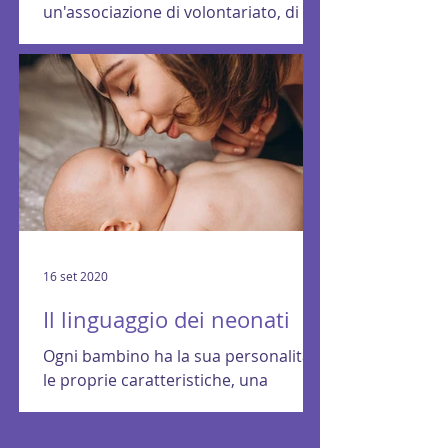
Da dove nasce il desiderio di fondare
un'associazione di volontariato, di
entrare a farne parte e di investire il
proprio tempo, le...
16 set 2020
Il linguaggio dei neonati
Ogni bambino ha la sua personalità,
le proprie caratteristiche, una
sensibilità più o meno sviluppata e fin