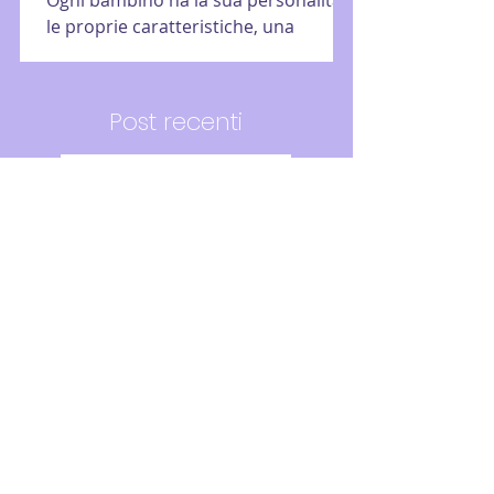
le proprie caratteristiche, una
sensibilità più o meno sviluppata e fin
dal primo istante è un...
Post recenti