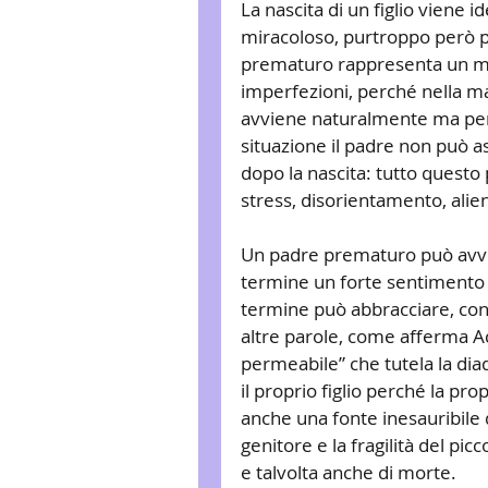
La nascita di un figlio viene 
miracoloso, purtroppo però p
prematuro rappresenta un mo
imperfezioni, perché nella m
avviene naturalmente ma per 
situazione il padre non può as
dopo la nascita: tutto questo
stress, disorientamento, alien
Un padre prematuro può avver
termine un forte sentimento d
termine può abbracciare, cont
altre parole, come afferma 
permeabile” che tutela la di
il proprio figlio perché la pr
anche una fonte inesauribile di
genitore e la fragilità del pic
e talvolta anche di morte. 