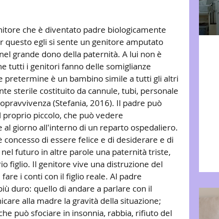
itore che è diventato padre biologicamente 
 questo egli si sente un genitore amputato 
nel grande dono della paternità. A lui non è 
e tutti i genitori fanno delle somiglianze 
retermine è un bambino simile a tutti gli altri 
te sterile costituito da cannule, tubi, personale 
opravvivenza (Stefania, 2016). Il padre può 
l proprio piccolo, che può vedere 
 al giorno all'interno di un reparto ospedaliero. 
oncesso di essere felice e di desiderare e di 
nel futuro in altre parole una paternità triste, 
io figlio. Il genitore vive una distruzione del 
e i conti con il figlio reale. Al padre 
iù duro: quello di andare a parlare con il 
are alla madre la gravità della situazione; 
e può sfociare in insonnia, rabbia, rifiuto del 