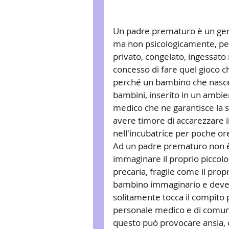
Un padre prematuro è un gen
ma non psicologicamente, per
privato, congelato, ingessato 
concesso di fare quel gioco ch
perché un bambino che nasce p
bambini, inserito in un ambien
medico che ne garantisce la s
avere timore di accarezzare i
nell'incubatrice per poche ore
Ad un padre prematuro non è c
immaginare il proprio piccolo 
precaria, fragile come il propr
bambino immaginario e deve far
solitamente tocca il compito p
personale medico e di comunic
questo può provocare ansia, ch