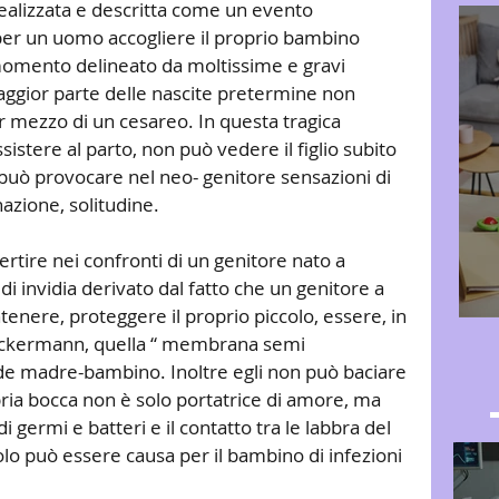
idealizzata e descritta come un evento 
er un uomo accogliere il proprio bambino 
mento delineato da moltissime e gravi 
aggior parte delle nascite pretermine non 
mezzo di un cesareo. In questa tragica 
sistere al parto, non può vedere il figlio subito 
 può provocare nel neo- genitore sensazioni di 
azione, solitudine.
tire nei confronti di un genitore nato a 
i invidia derivato dal fatto che un genitore a 
enere, proteggere il proprio piccolo, essere, in 
Ackermann, quella “ membrana semi 
ade madre-bambino. Inoltre egli non può baciare 
opria bocca non è solo portatrice di amore, ma 
 germi e batteri e il contatto tra le labbra del 
colo può essere causa per il bambino di infezioni 