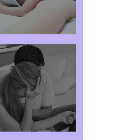
IL TNPEE IN TIN
Cos’è il dolore?