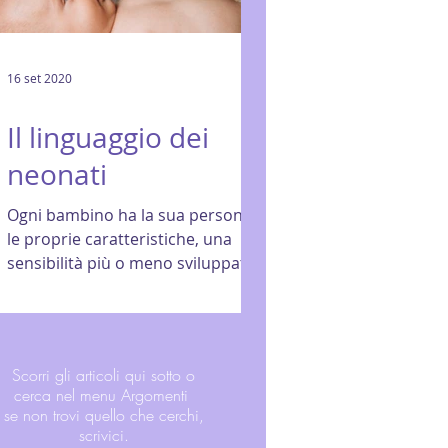
16 set 2020
Il linguaggio dei
neonati
Ogni bambino ha la sua personalità,
le proprie caratteristiche, una
sensibilità più o meno sviluppata e
fin dal primo istante è un...
Scorri gli articoli qui sotto o
cerca nel menu Argomenti
se non trovi quello che cerchi,
scrivici.