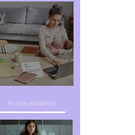
Indennità di frequenza INPS
Post in evidenza