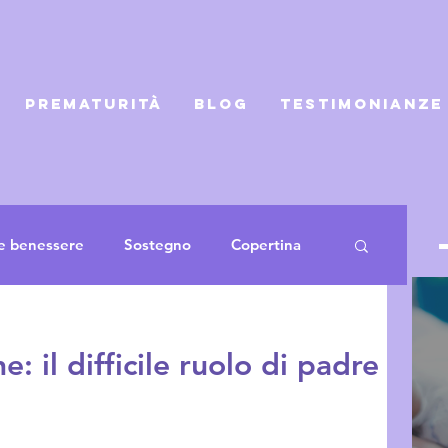
PREMATURITÀ
BLOG
TESTIMONIANZE
e benessere
Sostegno
Copertina
icerche
Intervista
Testimonianze
: il difficile ruolo di padre