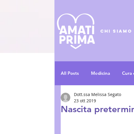
CHI SIAMO
All Posts
Medicina
Cura 
Dott.ssa Melissa Segato
Psicologia
Eventi
R
23 ott 2019
Nascita pretermine