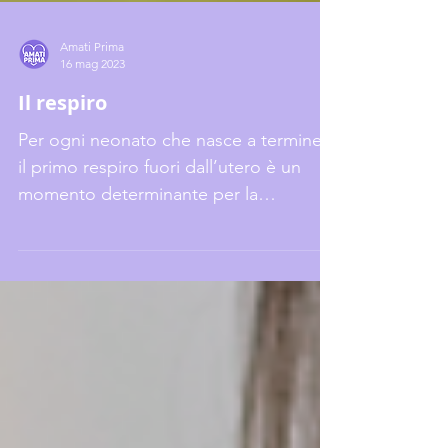
Amati Prima
16 mag 2023
Il respiro
Per ogni neonato che nasce a termine,
il primo respiro fuori dall’utero è un
momento determinante per la
sopravvivenza, faticoso e...