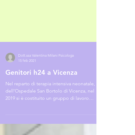
Dott.ssa Valentina Milani Psicologa
15 feb 2021
Genitori h24 a Vicenza
Nel reparto di terapia intensiva neonatale,
dell’Ospedale San Bortolo di Vicenza, nel
2019 si è costituito un gruppo di lavoro
interno al...