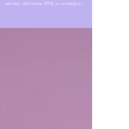
Presso la TIN, Terapia Intensiva Neonatale,
dell’Ospedale San Bortolo di Vicenza è stato
attivato, dal marzo 2018, un sostegno...